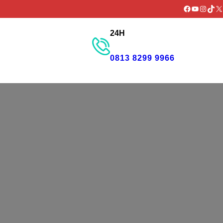
Facebook
YouTube
Instag
TikT
X
24H
GET PROMO
0813 8299 9966