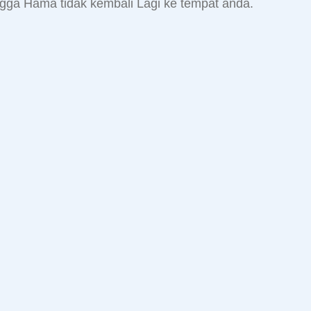
gga Hama tidak kembali Lagi ke tempat anda.
Tikus
Rayap
Rayap
hama
perusak