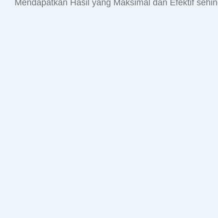
Mendapatkan Hasil yang Maksimal dan Efektif sehin
Nyamuk
Nyamuk
Tikus
hama