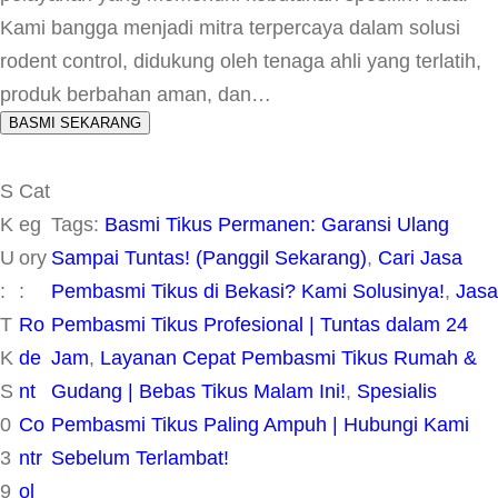
Kami bangga menjadi mitra terpercaya dalam solusi
rodent control, didukung oleh tenaga ahli yang terlatih,
produk berbahan aman, dan…
BASMI SEKARANG
S
Cat
K
eg
Tags:
Basmi Tikus Permanen: Garansi Ulang
U
ory
Sampai Tuntas! (Panggil Sekarang)
, 
Cari Jasa
:
:
Pembasmi Tikus di Bekasi? Kami Solusinya!
, 
Jasa
T
Ro
Pembasmi Tikus Profesional | Tuntas dalam 24
K
de
Jam
, 
Layanan Cepat Pembasmi Tikus Rumah &
S
nt
Gudang | Bebas Tikus Malam Ini!
, 
Spesialis
0
Co
Pembasmi Tikus Paling Ampuh | Hubungi Kami
3
ntr
Sebelum Terlambat!
9
ol