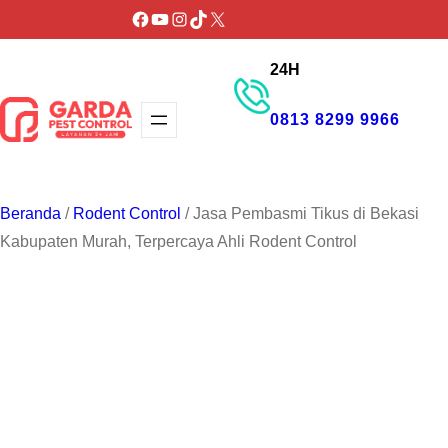
Lewati
Facebook
YouTube
Instagram
TikTok
X
ke
24H
konten
0813 8299 9966
GET PROMO
Beranda
/
Rodent Control
/ Jasa Pembasmi Tikus di Bekasi
Kabupaten Murah, Terpercaya Ahli Rodent Control