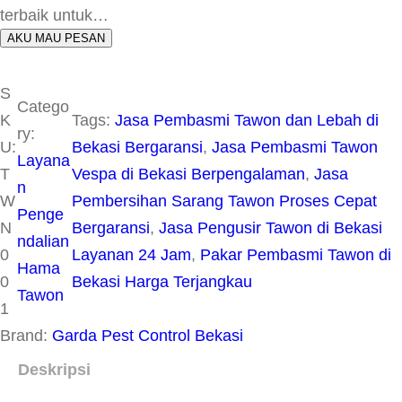
terbaik untuk…
AKU MAU PESAN
S
Catego
K
Tags:
Jasa Pembasmi Tawon dan Lebah di
ry:
U:
Bekasi Bergaransi
, 
Jasa Pembasmi Tawon
Layana
T
Vespa di Bekasi Berpengalaman
, 
Jasa
n
W
Pembersihan Sarang Tawon Proses Cepat
Penge
N
Bergaransi
, 
Jasa Pengusir Tawon di Bekasi
ndalian
0
Layanan 24 Jam
, 
Pakar Pembasmi Tawon di
Hama
0
Bekasi Harga Terjangkau
Tawon
1
Brand:
Garda Pest Control Bekasi
Deskripsi