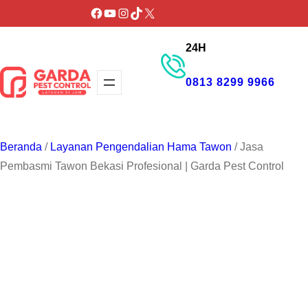
Lewati
Facebook
YouTube
Instagram
TikTok
X
ke
24H
konten
0813 8299 9966
GET PROMO
Beranda
/
Layanan Pengendalian Hama Tawon
/ Jasa
Pembasmi Tawon Bekasi Profesional | Garda Pest Control