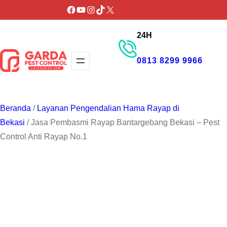
Lewati
Facebook
YouTube
Instagram
TikTok
X
ke
24H
konten
0813 8299 9966
GET PROMO
Beranda
/
Layanan Pengendalian Hama Rayap di
Bekasi
/ Jasa Pembasmi Rayap Bantargebang Bekasi – Pest
Control Anti Rayap No.1