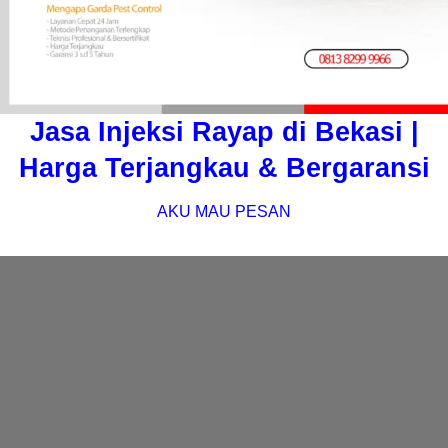
Jasa Injeksi Rayap di Bekasi |
Harga Terjangkau & Bergaransi
AKU MAU PESAN