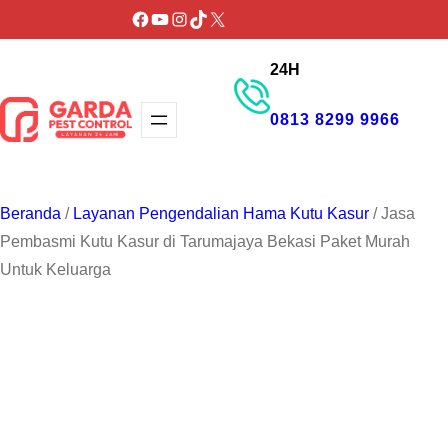
Lewati
Facebook
YouTube
Instagram
TikTok
X
ke
24H
konten
0813 8299 9966
GET PROMO
Beranda
/
Layanan Pengendalian Hama Kutu Kasur
/ Jasa
Pembasmi Kutu Kasur di Tarumajaya Bekasi Paket Murah
Untuk Keluarga