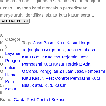
yang aman bagi lingkungan serta kesehatan penghuni
rumah. Layanan kami mencakup pemeriksaan
menyeluruh, identifikasi situasi kutu kasur, serta…
AKU MAU PESAN
S
Categor
K
Tags:
Jasa Basmi Kutu Kasur Harga
y:
U:
Terjangkau Bergaransi
, 
Jasa Pembasmi
Layanan
B
Kutu Busuk Kualitas Terjamin
, 
Jasa
Pengen
U
Pembasmi Kutu Kasur Terdekat Ada
dalian
G
Garansi
, 
Panggilan 24 Jam Jasa Pembasmi
Hama
S
Kutu Kasur
, 
Pest Control Pembasmi Kutu
Kutu
03
Busuk atau Kutu Kasur
Kasur
6
Brand:
Garda Pest Control Bekasi