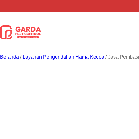
Lewati
ke
konten
Beranda
/
Layanan Pengendalian Hama Kecoa
/ Jasa Pembasm