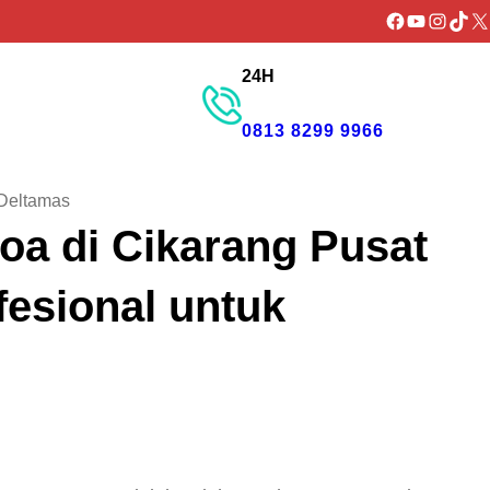
Facebook
YouTube
Instagr
TikTo
X
24H
GET PROMO
0813 8299 9966
 Deltamas
a di Cikarang Pusat
fesional untuk