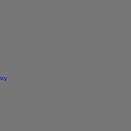
s
icy