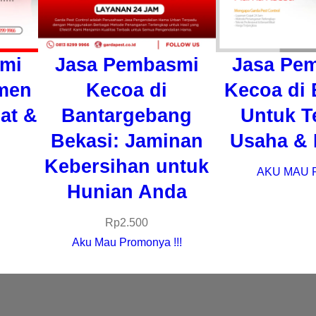
mi
Jasa Pembasmi
Jasa Pe
men
Kecoa di
Kecoa di 
pat &
Bantargebang
Untuk T
i
Bekasi: Jaminan
Usaha &
Kebersihan untuk
AKU MAU 
Hunian Anda
Rp
2.500
Aku Mau Promonya !!!