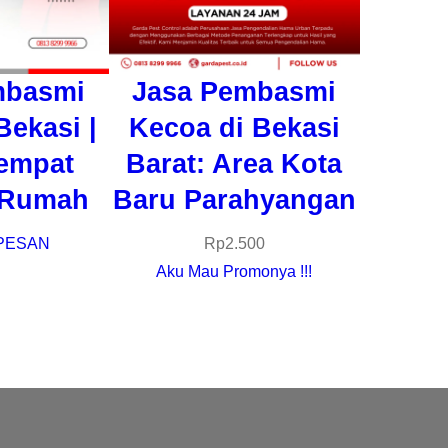
mbasmi
Jasa Pembasmi
Bekasi |
Kecoa di Bekasi
empat
Barat: Area Kota
 Rumah
Baru Parahyangan
PESAN
Rp
2.500
Aku Mau Promonya !!!