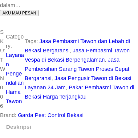
dalam…
AKU MAU PESAN
S
Catego
K
Tags:
Jasa Pembasmi Tawon dan Lebah di
ry:
U:
Bekasi Bergaransi
, 
Jasa Pembasmi Tawon
Layana
T
Vespa di Bekasi Berpengalaman
, 
Jasa
n
W
Pembersihan Sarang Tawon Proses Cepat
Penge
N
Bergaransi
, 
Jasa Pengusir Tawon di Bekasi
ndalian
0
Layanan 24 Jam
, 
Pakar Pembasmi Tawon di
Hama
0
Bekasi Harga Terjangkau
Tawon
6
Brand:
Garda Pest Control Bekasi
Deskripsi