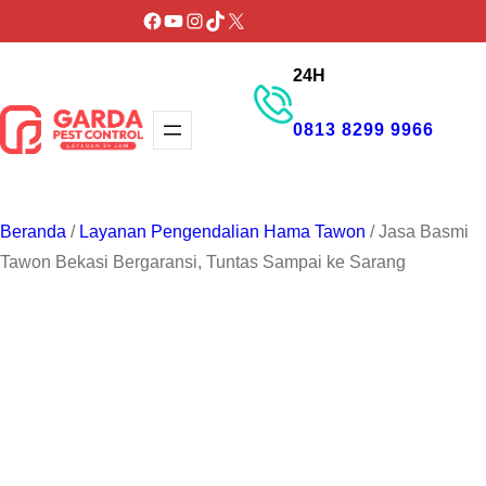
Lewati
Facebook
YouTube
Instagram
TikTok
X
ke
24H
konten
0813 8299 9966
GET PROMO
Beranda
/
Layanan Pengendalian Hama Tawon
/ Jasa Basmi
Tawon Bekasi Bergaransi, Tuntas Sampai ke Sarang