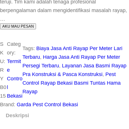
teruji. Tim kami adalah tenaga profesional
berpengalaman dalam mengidentifikasi masalah rayap,
…
AKU MAU PESAN
S
Categ
Tags:
Biaya Jasa Anti Rayap Per Meter Lari
K
ory:
Terbaru
, 
Harga Jasa Anti Rayap Per Meter
U:
Termit
Persegi Terbaru
, 
Layanan Jasa Basmi Rayap
R
e
Pra Konstruksi & Pasca Konstruksi
, 
Pest
Y
Contro
Control Rayap Bekasi Basmi Tuntas Hama
B0
l
Rayap
15
Bekasi
Brand:
Garda Pest Control Bekasi
Deskripsi