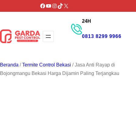
Lewati
Facebook
YouTube
Instagram
TikTok
X
ke
24H
konten
0813 8299 9966
GET PROMO
Beranda
/
Termite Control Bekasi
/ Jasa Anti Rayap di
Bojongmangu Bekasi Harga Dijamin Paling Terjangkau