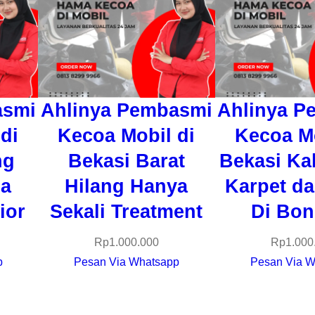
asmi
Ahlinya Pembasmi
Ahlinya P
di
Kecoa Mobil di
Kecoa Mo
ng
Bekasi Barat
Bekasi Ka
pa
Hilang Hanya
Karpet da
ior
Sekali Treatment
Di Bon
Rp
1.000.000
Rp
1.000
p
Pesan Via Whatsapp
Pesan Via W