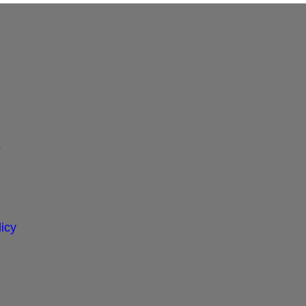
s
icy